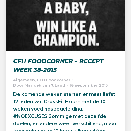
CFH FOODCORNER – RECEPT
WEEK 38-2015
Algemeen
,
CFH Foodcorner
Door
Marloek van 't Land
18 september 2015
De komende weken starten er maar liefst
12 leden van CrossFit Hoorn met de 10
weken voedingsbegeleiding.
#NOEXCUSES Sommige met dezelfde
doelen, en andere weer verschillend, maar
toch delen deze 12 leden allemaal één