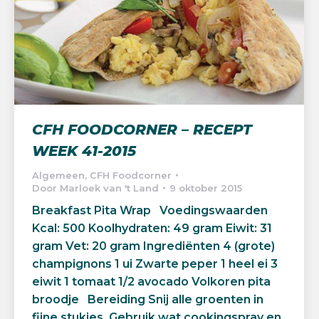
CFH FOODCORNER – RECEPT
WEEK 41-2015
Algemeen
,
CFH Foodcorner
Door
Marloek van 't Land
9 oktober 2015
Breakfast Pita Wrap Voedingswaarden
Kcal: 500 Koolhydraten: 49 gram Eiwit: 31
gram Vet: 20 gram Ingrediënten 4 (grote)
champignons 1 ui Zwarte peper 1 heel ei 3
eiwit 1 tomaat 1/2 avocado Volkoren pita
broodje Bereiding Snij alle groenten in
fijne stukjes. Gebruik wat cookingspray en