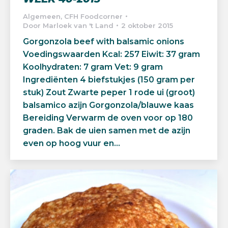
Algemeen
,
CFH Foodcorner
Door
Marloek van 't Land
2 oktober 2015
Gorgonzola beef with balsamic onions
Voedingswaarden Kcal: 257 Eiwit: 37 gram
Koolhydraten: 7 gram Vet: 9 gram
Ingrediënten 4 biefstukjes (150 gram per
stuk) Zout Zwarte peper 1 rode ui (groot)
balsamico azijn Gorgonzola/blauwe kaas
Bereiding Verwarm de oven voor op 180
graden. Bak de uien samen met de azijn
even op hoog vuur en…