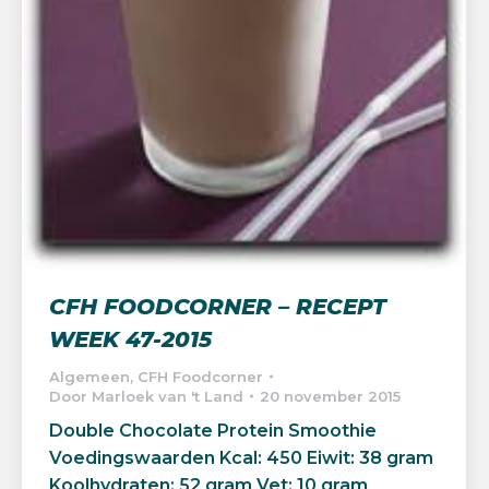
CFH FOODCORNER – RECEPT
WEEK 47-2015
Algemeen
,
CFH Foodcorner
Door
Marloek van 't Land
20 november 2015
Double Chocolate Protein Smoothie
Voedingswaarden Kcal: 450 Eiwit: 38 gram
Koolhydraten: 52 gram Vet: 10 gram