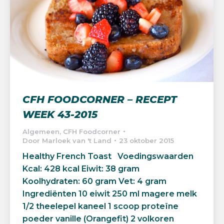
CFH FOODCORNER – RECEPT
WEEK 43-2015
Algemeen
,
CFH Foodcorner
Door
Marloek van 't Land
23 oktober 2015
Healthy French Toast Voedingswaarden
Kcal: 428 kcal Eiwit: 38 gram
Koolhydraten: 60 gram Vet: 4 gram
Ingrediënten 10 eiwit 250 ml magere melk
1/2 theelepel kaneel 1 scoop proteïne
poeder vanille (Orangefit) 2 volkoren