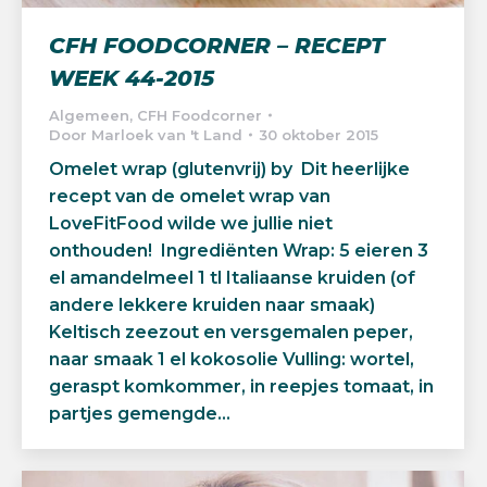
CFH FOODCORNER – RECEPT
WEEK 44-2015
Algemeen
,
CFH Foodcorner
Door
Marloek van 't Land
30 oktober 2015
Omelet wrap (glutenvrij) by Dit heerlijke
recept van de omelet wrap van
LoveFitFood wilde we jullie niet
onthouden! Ingrediënten Wrap: 5 eieren 3
el amandelmeel 1 tl Italiaanse kruiden (of
andere lekkere kruiden naar smaak)
Keltisch zeezout en versgemalen peper,
naar smaak 1 el kokosolie Vulling: wortel,
geraspt komkommer, in reepjes tomaat, in
partjes gemengde…