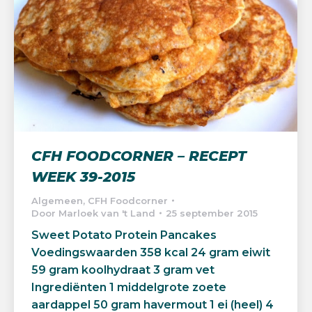
CFH FOODCORNER – RECEPT
WEEK 39-2015
Algemeen
,
CFH Foodcorner
Door
Marloek van 't Land
25 september 2015
Sweet Potato Protein Pancakes
Voedingswaarden 358 kcal 24 gram eiwit
59 gram koolhydraat 3 gram vet
Ingrediënten 1 middelgrote zoete
aardappel 50 gram havermout 1 ei (heel) 4