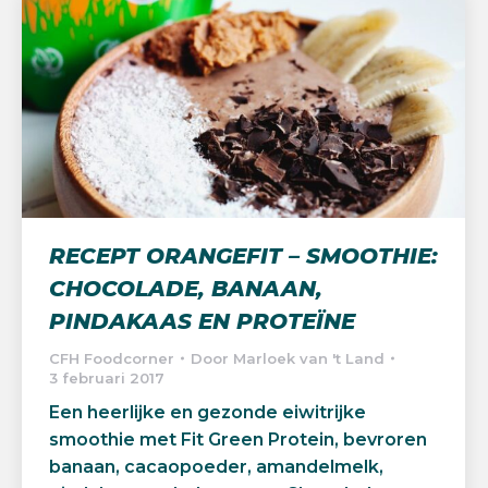
RECEPT ORANGEFIT – SMOOTHIE:
CHOCOLADE, BANAAN,
PINDAKAAS EN PROTEÏNE
CFH Foodcorner
Door
Marloek van 't Land
3 februari 2017
Een heerlijke en gezonde eiwitrijke
smoothie met Fit Green Protein, bevroren
banaan, cacaopoeder, amandelmelk,