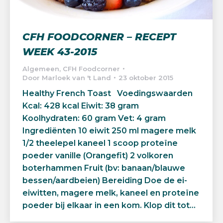
CFH FOODCORNER – RECEPT
WEEK 43-2015
Algemeen
,
CFH Foodcorner
Door
Marloek van 't Land
23 oktober 2015
Healthy French Toast Voedingswaarden
Kcal: 428 kcal Eiwit: 38 gram
Koolhydraten: 60 gram Vet: 4 gram
Ingrediënten 10 eiwit 250 ml magere melk
1/2 theelepel kaneel 1 scoop proteïne
poeder vanille (Orangefit) 2 volkoren
boterhammen Fruit (bv: banaan/blauwe
bessen/aardbeien) Bereiding Doe de ei-
eiwitten, magere melk, kaneel en proteïne
poeder bij elkaar in een kom. Klop dit tot…