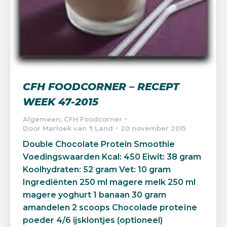
CFH FOODCORNER – RECEPT
WEEK 47-2015
Algemeen
,
CFH Foodcorner
Door
Marloek van 't Land
20 november 2015
Double Chocolate Protein Smoothie
Voedingswaarden Kcal: 450 Eiwit: 38 gram
Koolhydraten: 52 gram Vet: 10 gram
Ingrediënten 250 ml magere melk 250 ml
magere yoghurt 1 banaan 30 gram
amandelen 2 scoops Chocolade proteïne
poeder 4/6 ijsklontjes (optioneel)