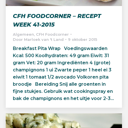
CFH FOODCORNER – RECEPT
WEEK 41-2015
Algemeen
,
CFH Foodcorner
Door
Marloek van 't Land
9 oktober 2015
Breakfast Pita Wrap Voedingswaarden
Kcal: 500 Koolhydraten: 49 gram Eiwit: 31
gram Vet: 20 gram Ingrediënten 4 (grote)
champignons 1 ui Zwarte peper 1 heel ei 3
eiwit 1 tomaat 1/2 avocado Volkoren pita
broodje Bereiding Snij alle groenten in
fijne stukjes. Gebruik wat cookingspray en
bak de champignons en het uitje voor 2-3…