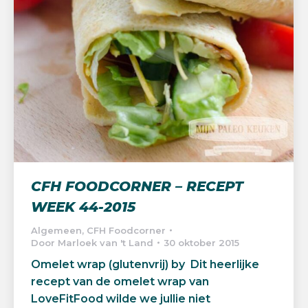
CFH FOODCORNER – RECEPT
WEEK 44-2015
Algemeen
,
CFH Foodcorner
Door
Marloek van 't Land
30 oktober 2015
Omelet wrap (glutenvrij) by Dit heerlijke
recept van de omelet wrap van
LoveFitFood wilde we jullie niet