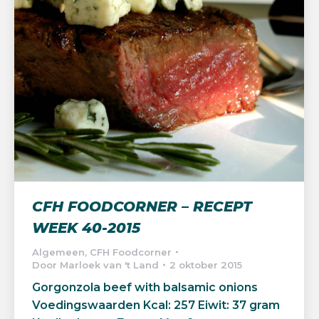
CFH FOODCORNER – RECEPT
WEEK 40-2015
Algemeen
,
CFH Foodcorner
Door
Marloek van 't Land
2 oktober 2015
Gorgonzola beef with balsamic onions
Voedingswaarden Kcal: 257 Eiwit: 37 gram