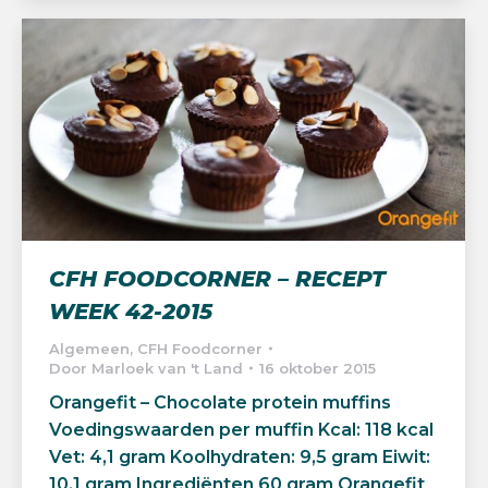
CFH FOODCORNER – RECEPT
WEEK 42-2015
Algemeen
,
CFH Foodcorner
Door
Marloek van 't Land
16 oktober 2015
Orangefit – Chocolate protein muffins
Voedingswaarden per muffin Kcal: 118 kcal
Vet: 4,1 gram Koolhydraten: 9,5 gram Eiwit:
10,1 gram Ingrediënten 60 gram Orangefit