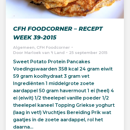
CFH FOODCORNER – RECEPT
WEEK 39-2015
Algemeen
,
CFH Foodcorner
Door
Marloek van 't Land
25 september 2015
Sweet Potato Protein Pancakes
Voedingswaarden 358 kcal 24 gram eiwit
59 gram koolhydraat 3 gram vet
Ingrediënten 1 middelgrote zoete
aardappel 50 gram havermout 1 ei (heel) 4
ei (eiwit) 1/2 theelepel vanille poeder 1/2
theelepel kaneel Topping Griekse yoghurt
(laag in vet!) Vruchtjes Bereiding Prik wat
gaatjes in de zoete aardappel, rol het
daarna…