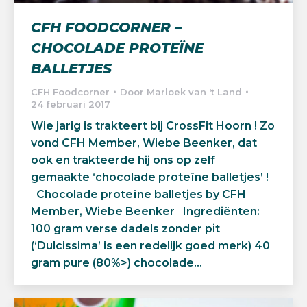
CFH FOODCORNER –
CHOCOLADE PROTEÏNE
BALLETJES
CFH Foodcorner
Door
Marloek van 't Land
24 februari 2017
Wie jarig is trakteert bij CrossFit Hoorn ! Zo
vond CFH Member, Wiebe Beenker, dat
ook en trakteerde hij ons op zelf
gemaakte ‘chocolade proteïne balletjes’ !
Chocolade proteïne balletjes by CFH
Member, Wiebe Beenker Ingrediënten:
100 gram verse dadels zonder pit
(‘Dulcissima’ is een redelijk goed merk) 40
gram pure (80%>) chocolade…