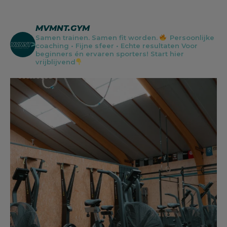
MVMNT.GYM
Samen trainen. Samen fit worden.
Persoonlijke
coaching • Fijne sfeer • Echte resultaten
Voor
beginners én ervaren sporters!
Start hier
vrijblijvend