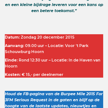
en een kleine bijdrage leveren voor een kans op
een betere toekomst.”
Datum:
Zondag 20 december 2015
Aanvang:
09.00 uur – Locatie: Voor ‘t Park
Schouwburg Hoorn
Einde:
Rond 12:30 uur – Locatie: In de Haven van
Hoorn
Kosten:
€ 15,- per deelnemer
Houd de FB-pagina van de Burpee Mile 2015 For
3FM Serious Request in de gaten en blijf op de
hoogte van de laatste updates, nieuwtjes en