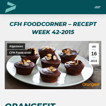
CFH FOODCORNER – RECEPT
WEEK 42-2015
Je bent hier:
Algemeen
okt
16
CFH Foodcorner
2015