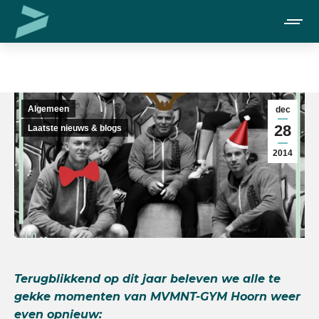
Je bent hier:
Algemeen
dec
28
Laatste nieuws & blogs
2014
Terugblikkend op dit jaar beleven we alle te
gekke momenten van MVMNT-GYM Hoorn weer
even opnieuw: