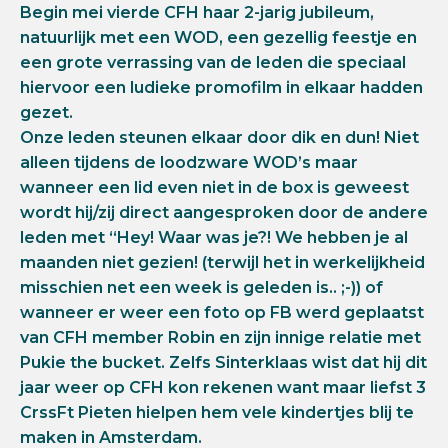
Begin mei vierde CFH haar 2-jarig jubileum,
natuurlijk met een WOD, een gezellig feestje en
een grote verrassing van de leden die speciaal
hiervoor een ludieke promofilm in elkaar hadden
gezet.
Onze leden steunen elkaar door dik en dun! Niet
alleen tijdens de loodzware WOD’s maar
wanneer een lid even niet in de box is geweest
wordt hij/zij direct aangesproken door de andere
leden met “Hey! Waar was je?! We hebben je al
maanden niet gezien! (terwijl het in werkelijkheid
misschien net een week is geleden is.. ;-)) of
wanneer er weer een foto op FB werd geplaatst
van CFH member Robin en zijn innige relatie met
Pukie the bucket. Zelfs Sinterklaas wist dat hij dit
jaar weer op CFH kon rekenen want maar liefst 3
CrssFt Pieten hielpen hem vele kindertjes blij te
maken in Amsterdam.